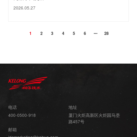
2026.05.27
1
2
3
4
5
6
28
电话
地址
400-0500-918
厦门火炬高新区火炬园马垄
路457号
邮箱
idcmarketing@kehua.com