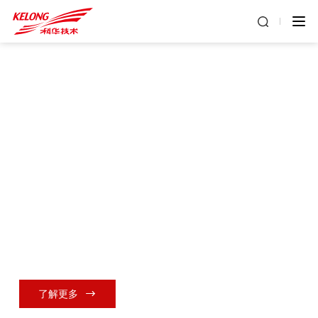
年度大事件
夯实算力服务硬底座，赋能AI
应用新动能 | 科华数据与天数
智芯签订战略合作协议
了解更多